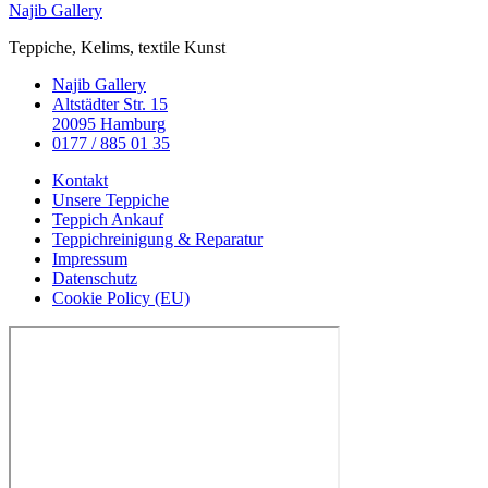
Najib Gallery
Teppiche, Kelims, textile Kunst
Najib Gallery
Altstädter Str. 15
20095 Hamburg
0177 / 885 01 35
Main
Kontakt
Menu
Unsere Teppiche
Teppich Ankauf
Teppichreinigung & Reparatur
Impressum
Datenschutz
Cookie Policy (EU)