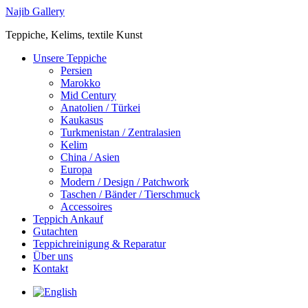
Zum
Najib Gallery
Inhalt
Teppiche, Kelims, textile Kunst
springen
Main
Unsere Teppiche
Menu
Persien
Marokko
Mid Century
Anatolien / Türkei
Kaukasus
Turkmenistan / Zentralasien
Kelim
China / Asien
Europa
Modern / Design / Patchwork
Taschen / Bänder / Tierschmuck
Accessoires
Teppich Ankauf
Gutachten
Teppichreinigung & Reparatur
Über uns
Kontakt