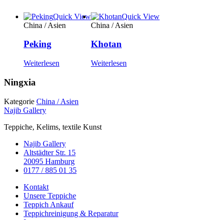
Quick View
Quick View
China / Asien
China / Asien
Peking
Khotan
Weiterlesen
Weiterlesen
Ningxia
Kategorie
China / Asien
Najib Gallery
Teppiche, Kelims, textile Kunst
Najib Gallery
Altstädter Str. 15
20095 Hamburg
0177 / 885 01 35
Main
Kontakt
Menu
Unsere Teppiche
Teppich Ankauf
Teppichreinigung & Reparatur