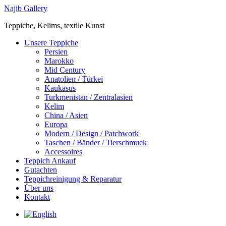
Zum
Najib Gallery
Inhalt
Teppiche, Kelims, textile Kunst
springen
Main
Unsere Teppiche
Menu
Persien
Marokko
Mid Century
Anatolien / Türkei
Kaukasus
Turkmenistan / Zentralasien
Kelim
China / Asien
Europa
Modern / Design / Patchwork
Taschen / Bänder / Tierschmuck
Accessoires
Teppich Ankauf
Gutachten
Teppichreinigung & Reparatur
Über uns
Kontakt