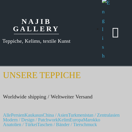
NAJIB
GALLERY
Teppiche, Kelims, textile Kunst
UNSERE TEPPICHE
Worldwide shipping / Weltweiter Versand
Alle
Persien
Kaukasus
China / Asien
Turkmenistan / Zentralasien
Modern / Design / Patchwork
Kelim
Europa
Marokko
Anatolien / Türkei
Taschen / Bänder / Tierschmuck